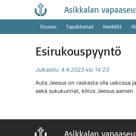
Skip
Asikkalan vapaaseu
to
content
Etusivu
Tapahtumat
Henkilöt
Hi
Esirukouspyyntö
Julkaistu: 4.4.2023 klo 14:23
Auta Jeesus on raskasta olla uskossa 
sekä sukukunnat, kiitos Jeesus aamen
Asikkalan vapaaseu