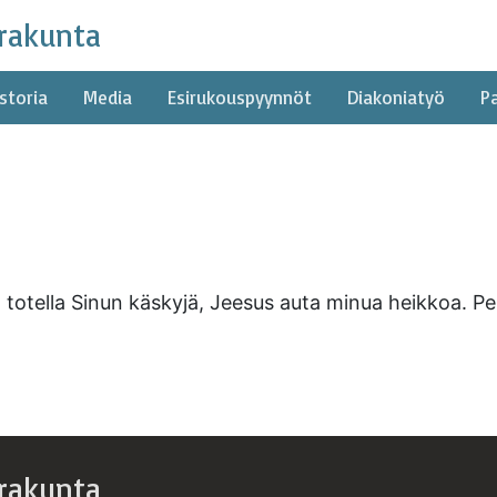
rakunta
storia
Media
Esirukouspyynnöt
Diakoniatyö
P
ja totella Sinun käskyjä, Jeesus auta minua heikkoa.
rakunta