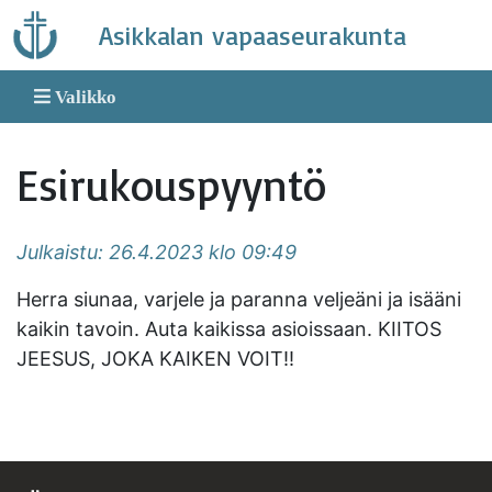
Skip
Asikkalan vapaaseurakunta
to
content
Valikko
Esirukouspyyntö
Julkaistu: 26.4.2023 klo 09:49
Herra siunaa, varjele ja paranna veljeäni ja isääni
kaikin tavoin. Auta kaikissa asioissaan. KIITOS
JEESUS, JOKA KAIKEN VOIT!!