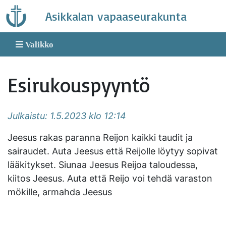
Skip
Asikkalan vapaaseurakunta
to
content
Valikko
Esirukouspyyntö
Julkaistu: 1.5.2023 klo 12:14
Jeesus rakas paranna Reijon kaikki taudit ja
sairaudet. Auta Jeesus että Reijolle löytyy sopivat
lääkitykset. Siunaa Jeesus Reijoa taloudessa,
kiitos Jeesus. Auta että Reijo voi tehdä varaston
mökille, armahda Jeesus