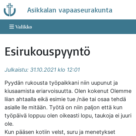
Skip
Asikkalan vapaaseurakunta
to
content
Valikko
Esirukouspyyntö
Julkaistu: 31.10.2021 klo 12:01
Pyydän rukousta työpaikkani niin uupunut ja
kiusaamista eriarvoisuutta. Olen kokenut Olemme
liian ahtaalla eikä esimie tue /näe tai osaa tehdä
asialle lle mitään. Työtä on niin paljon että kun
työpäivä loppuu olen oikeasti lopu, taukoja ei juuri
ole.
Kun pääsen kotiin velst, suru ja menetykset