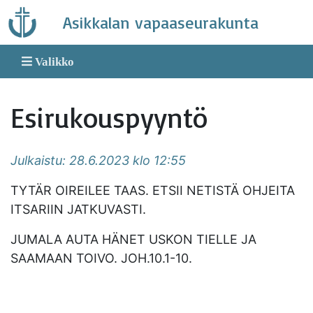
Skip
Asikkalan vapaaseurakunta
to
content
Valikko
Esirukouspyyntö
Julkaistu: 28.6.2023 klo 12:55
TYTÄR OIREILEE TAAS. ETSII NETISTÄ OHJEITA
ITSARIIN JATKUVASTI.
JUMALA AUTA HÄNET USKON TIELLE JA
SAAMAAN TOIVO. JOH.10.1-10.