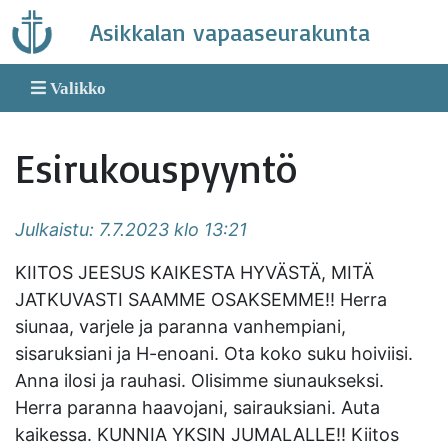
Skip
Asikkalan vapaaseurakunta
to
content
Valikko
Esirukouspyyntö
Julkaistu: 7.7.2023 klo 13:21
KIITOS JEESUS KAIKESTA HYVÄSTÄ, MITÄ
JATKUVASTI SAAMME OSAKSEMME!! Herra
siunaa, varjele ja paranna vanhempiani,
sisaruksiani ja H-enoani. Ota koko suku hoiviisi.
Anna ilosi ja rauhasi. Olisimme siunaukseksi.
Herra paranna haavojani, sairauksiani. Auta
kaikessa. KUNNIA YKSIN JUMALALLE!! Kiitos