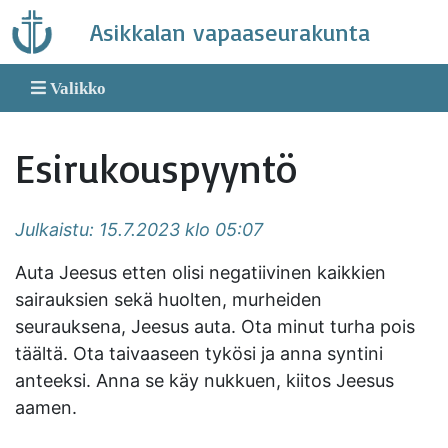
Skip
Asikkalan vapaaseurakunta
to
content
Valikko
Esirukouspyyntö
Julkaistu: 15.7.2023 klo 05:07
Auta Jeesus etten olisi negatiivinen kaikkien
sairauksien sekä huolten, murheiden
seurauksena, Jeesus auta. Ota minut turha pois
täältä. Ota taivaaseen tykösi ja anna syntini
anteeksi. Anna se käy nukkuen, kiitos Jeesus
aamen.