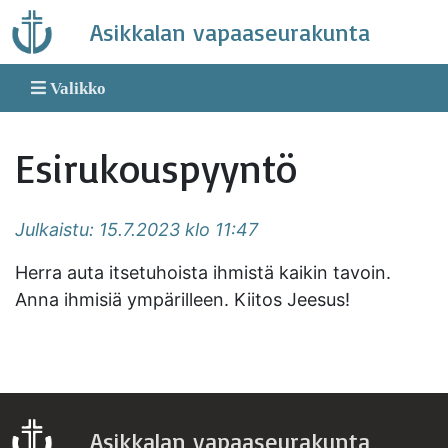
Skip
Asikkalan vapaaseurakunta
to
content
Valikko
Esirukouspyyntö
Julkaistu: 15.7.2023 klo 11:47
Herra auta itsetuhoista ihmistä kaikin tavoin.
Anna ihmisiä ympärilleen. Kiitos Jeesus!
Asikkalan vapaaseurakunta