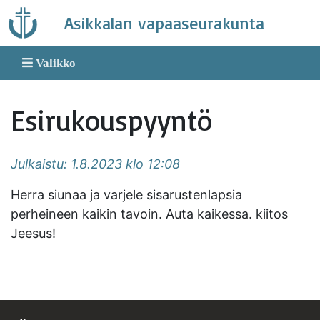
Skip
Asikkalan vapaaseurakunta
to
content
Valikko
Esirukouspyyntö
Julkaistu: 1.8.2023 klo 12:08
Herra siunaa ja varjele sisarustenlapsia
perheineen kaikin tavoin. Auta kaikessa. kiitos
Jeesus!