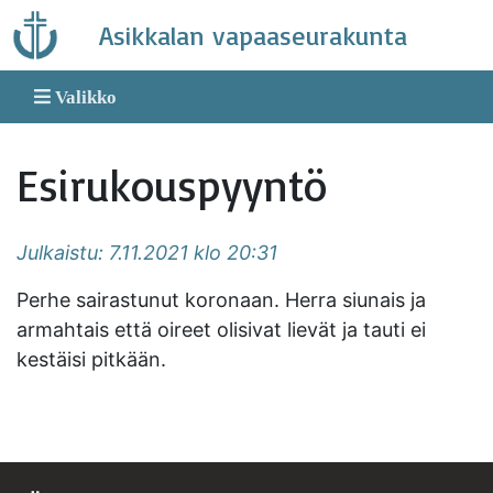
Skip
Asikkalan vapaaseurakunta
to
content
Valikko
Esirukouspyyntö
Julkaistu: 7.11.2021 klo 20:31
Perhe sairastunut koronaan. Herra siunais ja
armahtais että oireet olisivat lievät ja tauti ei
kestäisi pitkään.