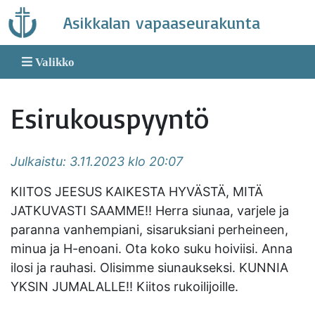
Skip
Asikkalan vapaaseurakunta
to
content
Valikko
Esirukouspyyntö
Julkaistu: 3.11.2023 klo 20:07
KIITOS JEESUS KAIKESTA HYVÄSTÄ, MITÄ
JATKUVASTI SAAMME!! Herra siunaa, varjele ja
paranna vanhempiani, sisaruksiani perheineen,
minua ja H-enoani. Ota koko suku hoiviisi. Anna
ilosi ja rauhasi. Olisimme siunaukseksi. KUNNIA
YKSIN JUMALALLE!! Kiitos rukoilijoille.