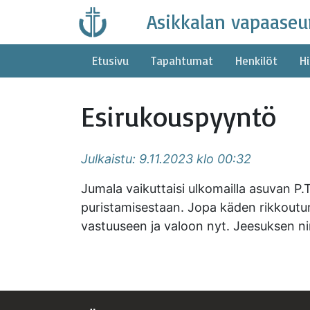
Skip
Asikkalan vapaaseu
to
content
Etusivu
Tapahtumat
Henkilöt
Hi
Esirukouspyyntö
Julkaistu: 9.11.2023 klo 00:32
Jumala vaikuttaisi ulkomailla asuvan P
puristamisestaan. Jopa käden rikkoutu
vastuuseen ja valoon nyt. Jeesuksen ni