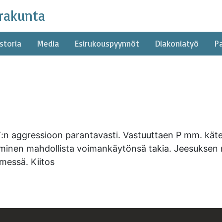
rakunta
storia
Media
Esirukouspyynnöt
Diakoniatyö
P
.T:n aggressioon parantavasti. Vastuuttaen P mm. käte
minen mahdollista voimankäytönsä takia. Jeesuksen n
messä. Kiitos