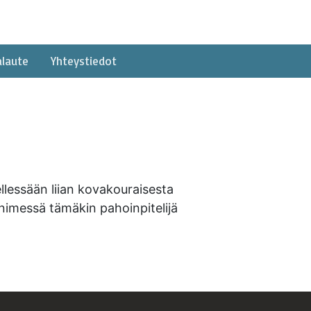
alaute
Yhteystiedot
llessään liian kovakouraisesta
imessä tämäkin pahoinpitelijä