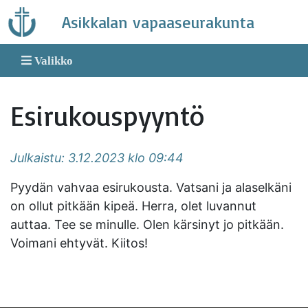
Skip
Asikkalan vapaaseurakunta
to
content
Valikko
Esirukouspyyntö
Julkaistu: 3.12.2023 klo 09:44
Pyydän vahvaa esirukousta. Vatsani ja alaselkäni
on ollut pitkään kipeä. Herra, olet luvannut
auttaa. Tee se minulle. Olen kärsinyt jo pitkään.
Voimani ehtyvät. Kiitos!