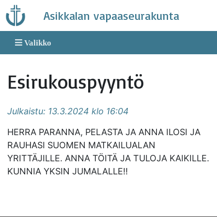
Skip
Asikkalan vapaaseurakunta
to
content
Valikko
Esirukouspyyntö
Julkaistu: 13.3.2024 klo 16:04
HERRA PARANNA, PELASTA JA ANNA ILOSI JA
RAUHASI SUOMEN MATKAILUALAN
YRITTÄJILLE. ANNA TÖITÄ JA TULOJA KAIKILLE.
KUNNIA YKSIN JUMALALLE!!