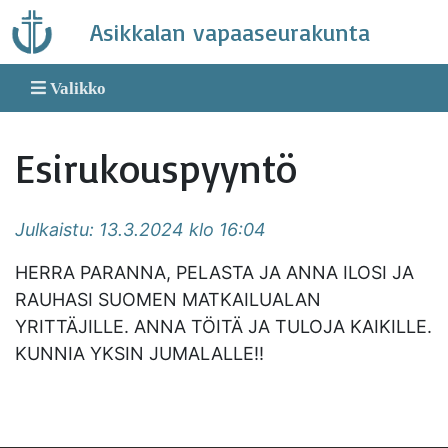
Skip
Asikkalan vapaaseurakunta
to
content
Valikko
Esirukouspyyntö
Julkaistu: 13.3.2024 klo 16:04
HERRA PARANNA, PELASTA JA ANNA ILOSI JA
RAUHASI SUOMEN MATKAILUALAN
YRITTÄJILLE. ANNA TÖITÄ JA TULOJA KAIKILLE.
KUNNIA YKSIN JUMALALLE!!