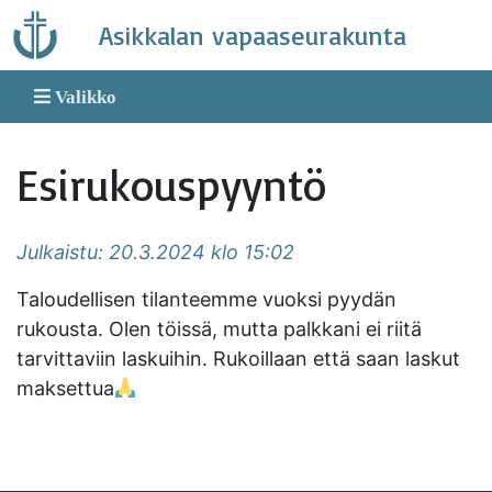
Skip
Asikkalan vapaaseurakunta
to
content
Valikko
Esirukouspyyntö
Julkaistu: 20.3.2024 klo 15:02
Taloudellisen tilanteemme vuoksi pyydän
rukousta. Olen töissä, mutta palkkani ei riitä
tarvittaviin laskuihin. Rukoillaan että saan laskut
maksettua