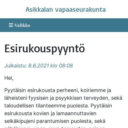
Skip
Asikkalan vapaaseurakunta
to
content
Valikko
Esirukouspyyntö
Julkaistu: 8.6.2021 klo 08:08
Hei,
Pyytäisin esirukousta perheeni, koiriemme ja
läheisteni fyysisen ja psyykkisen terveyden, sekä
taloudellisen tilanteemme puolesta. Pyytäisin
esirukousta kovien ja lamaannuttavien
selkäkipujeni parantumisen puolesta, sekä