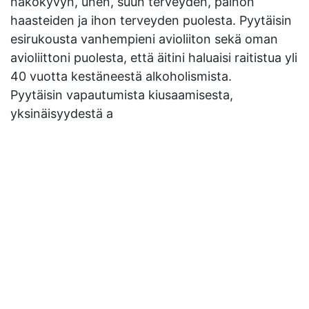
näkökyvyn, unen, suun terveyden, painon
haasteiden ja ihon terveyden puolesta. Pyytäisin
esirukousta vanhempieni avioliiton sekä oman
avioliittoni puolesta, että äitini haluaisi raitistua yli
40 vuotta kestäneestä alkoholismista.
Pyytäisin vapautumista kiusaamisesta,
yksinäisyydestä a
Asikkalan vapaaseurakunta
Seurakunnan osoite
Äkeentie 2 17200 Vääksy