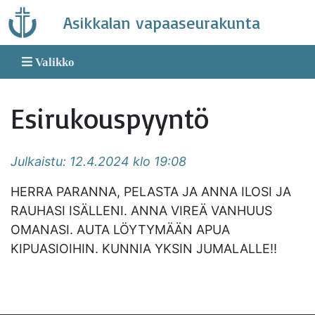
Skip
Asikkalan vapaaseurakunta
to
content
Valikko
Esirukouspyyntö
Julkaistu: 12.4.2024 klo 19:08
HERRA PARANNA, PELASTA JA ANNA ILOSI JA
RAUHASI ISÄLLENI. ANNA VIREÄ VANHUUS
OMANASI. AUTA LÖYTYMÄÄN APUA
KIPUASIOIHIN. KUNNIA YKSIN JUMALALLE!!