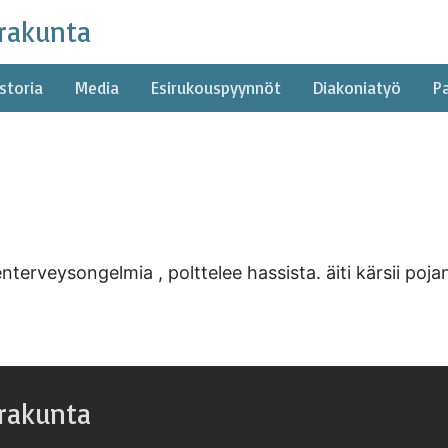
rakunta
storia
Media
Esirukouspyynnöt
Diakoniatyö
P
terveysongelmia , polttelee hassista. äiti kärsii poja
rakunta