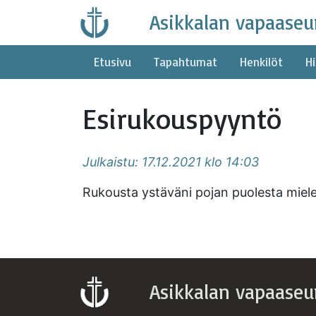
Skip
Asikkalan vapaaseu
to
content
Etusivu
Tapahtumat
Henkilöt
Hi
Esirukouspyyntö
Julkaistu: 17.12.2021 klo 14:03
Rukousta ystäväni pojan puolesta mielen
Asikkalan vapaaseu