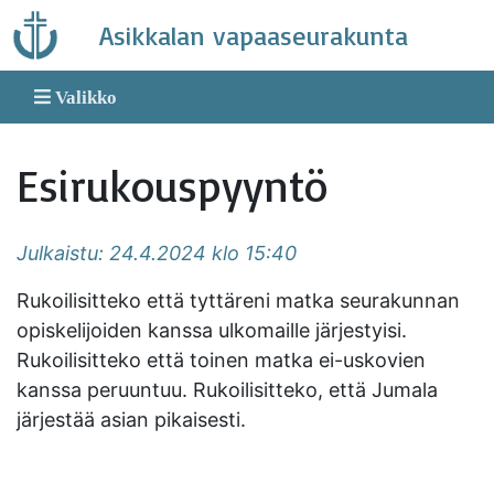
Skip
Asikkalan vapaaseurakunta
to
content
Valikko
Esirukouspyyntö
Julkaistu: 24.4.2024 klo 15:40
Rukoilisitteko että tyttäreni matka seurakunnan
opiskelijoiden kanssa ulkomaille järjestyisi.
Rukoilisitteko että toinen matka ei-uskovien
kanssa peruuntuu. Rukoilisitteko, että Jumala
järjestää asian pikaisesti.