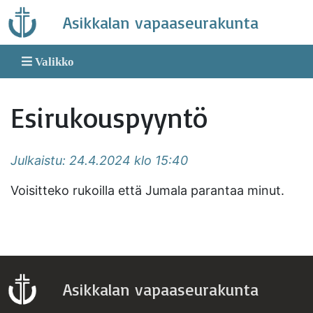
Skip
Asikkalan vapaaseurakunta
to
content
Valikko
Esirukouspyyntö
Julkaistu: 24.4.2024 klo 15:40
Voisitteko rukoilla että Jumala parantaa minut.
Asikkalan vapaaseurakunta