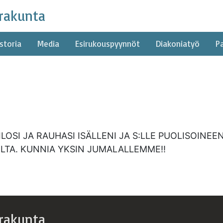
rakunta
storia
Media
Esirukouspyynnöt
Diakoniatyö
P
LOSI JA RAUHASI ISÄLLENI JA S:LLE PUOLISOINE
LTA. KUNNIA YKSIN JUMALALLEMME!!
rakunta