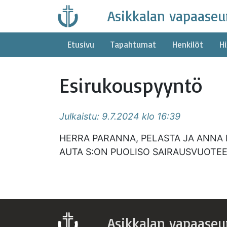
Skip
Asikkalan vapaaseu
to
content
Etusivu
Tapahtumat
Henkilöt
Hi
Esirukouspyyntö
Julkaistu: 9.7.2024 klo 16:39
HERRA PARANNA, PELASTA JA ANNA I
AUTA S:ON PUOLISO SAIRAUSVUOTEE
Asikkalan vapaaseu