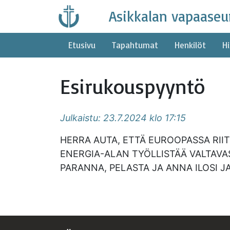
Skip
Asikkalan vapaaseu
to
content
Etusivu
Tapahtumat
Henkilöt
Hi
Esirukouspyyntö
Julkaistu: 23.7.2024 klo 17:15
HERRA AUTA, ETTÄ EUROOPASSA RIIT
ENERGIA-ALAN TYÖLLISTÄÄ VALTAVA
PARANNA, PELASTA JA ANNA ILOSI J