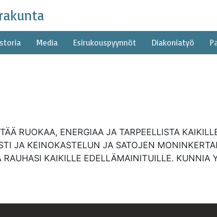
rakunta
storia
Media
Esirukouspyynnöt
Diakoniatyö
P
TÄÄ RUOKAA, ENERGIAA JA TARPEELLISTA KAIKILL
STI JA KEINOKASTELUN JA SATOJEN MONINKERTA
A RAUHASI KAIKILLE EDELLÄMAINITUILLE. KUNNIA