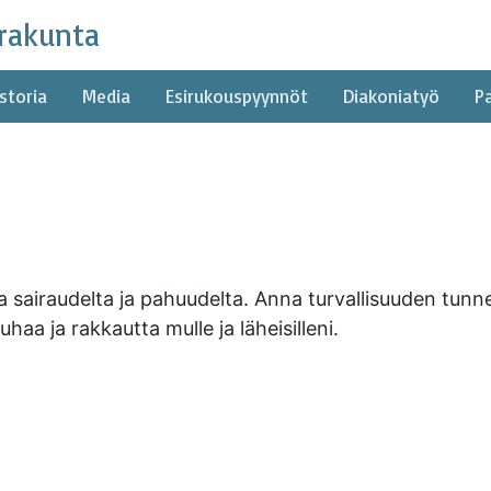
rakunta
storia
Media
Esirukouspyynnöt
Diakoniatyö
P
a sairaudelta ja pahuudelta. Anna turvallisuuden tun
uhaa ja rakkautta mulle ja läheisilleni.
rakunta