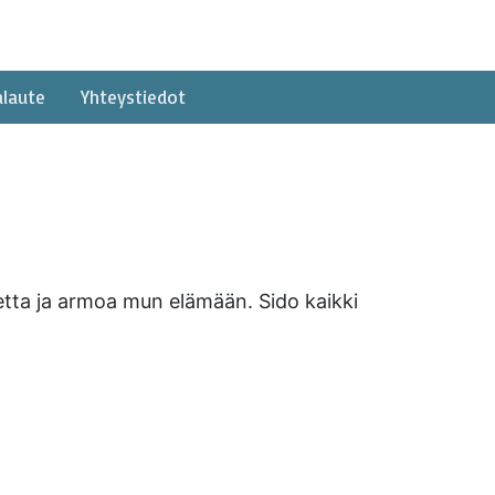
alaute
Yhteystiedot
netta ja armoa mun elämään. Sido kaikki