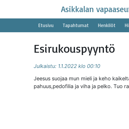
Skip
Asikkalan vapaaseu
to
content
Etusivu
Tapahtumat
Henkilöt
Hi
Esirukouspyyntö
Julkaistu: 1.1.2022 klo 00:10
Jeesus suojaa mun mieli ja keho kaikelt
pahuus,pedofilia ja viha ja pelko. Tuo ra
Asikkalan vapaaseu