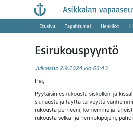
Skip
Asikkalan vapaaseu
to
content
Etusivu
Tapahtumat
Henkilöt
Hi
Esirukouspyyntö
Julkaistu: 2.9.2024 klo 03:43
Hei,
Pyytäisin esirukousta siskolleni ja kiss
siunausta ja täyttä terveyttä vanhemmille
rukousta perheeni, koiriemme ja läheist
rukousta selkä- ja hermokipujeni, paho