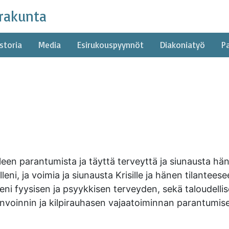
rakunta
storia
Media
Esirukouspyynnöt
Diakoniatyö
P
alleen parantumista ja täyttä terveyttä ja siunausta hä
ni, ja voimia ja siunausta Krisille ja hänen tilanteese
eni fyysisen ja psyykkisen terveyden, sekä taloudelli
invoinnin ja kilpirauhasen vajaatoiminnan parantumis