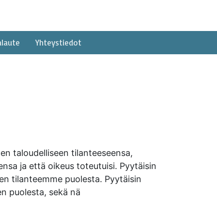
alaute
Yhteystiedot
nen taloudelliseen tilanteeseensa,
ensa ja että oikeus toteutuisi. Pyytäisin
sen tilanteemme puolesta. Pyytäisin
en puolesta, sekä nä