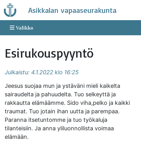
Skip
Asikkalan vapaaseurakunta
to
content
Valikko
Esirukouspyyntö
Julkaistu: 4.1.2022 klo 16:25
Jeesus suojaa mun ja ystäväni mieli kaikelta
sairaudelta ja pahuudelta. Tuo selkeyttä ja
rakkautta elämäämme. Sido viha,pelko ja kaikki
traumat. Tuo jotain ihan uutta ja parempaa.
Paranna itsetuntomme ja tuo työkaluja
tilanteisiin. Ja anna yliluonnollista voimaa
elämään.