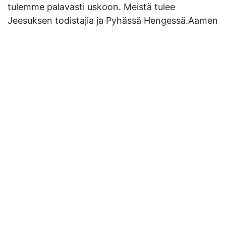
tulemme palavasti uskoon. Meistä tulee
Jeesuksen todistajia ja Pyhässä Hengessä.Aamen
Asikkalan vapaaseurakunta
Seurakunnan osoite
Äkeentie 2 17200 Vääksy
Seurakunnan jakeluosoite
Äkeentie 2 17200 Vääksy
Seurakunnan tili
FI03 5011 0940 0283 80
Lahjoitukset 30009