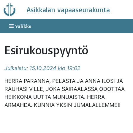
Skip
Asikkalan vapaaseurakunta
to
content
Valikko
Esirukouspyyntö
Julkaistu: 15.10.2024 klo 19:02
HERRA PARANNA, PELASTA JA ANNA ILOSI JA
RAUHASI V:LLE, JOKA SAIRAALASSA ODOTTAA
HEIKKONA UUTTA MUNUAISTA. HERRA
ARMAHDA. KUNNIA YKSIN JUMALALLEMME!!