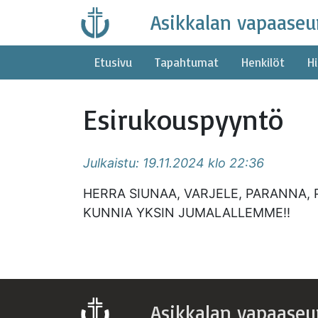
Skip
Asikkalan vapaaseu
to
content
Etusivu
Tapahtumat
Henkilöt
Hi
Esirukouspyyntö
Julkaistu: 19.11.2024 klo 22:36
HERRA SIUNAA, VARJELE, PARANNA, PE
KUNNIA YKSIN JUMALALLEMME!!
Asikkalan vapaaseu