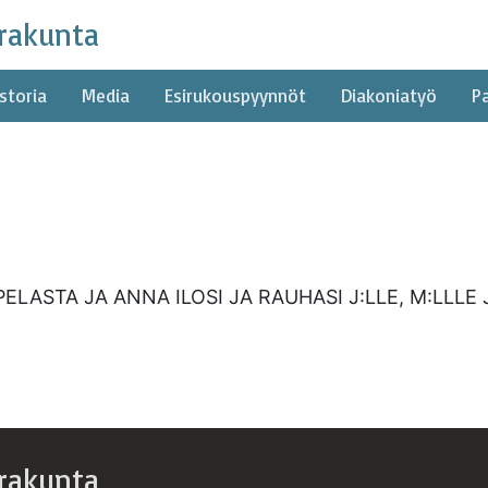
rakunta
storia
Media
Esirukouspyynnöt
Diakoniatyö
P
LASTA JA ANNA ILOSI JA RAUHASI J:LLE, M:LLLE J
rakunta