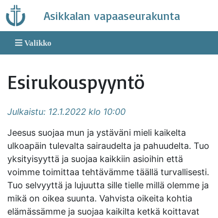
Skip
Asikkalan vapaaseurakunta
to
content
Valikko
Esirukouspyyntö
Julkaistu: 12.1.2022 klo 10:00
Jeesus suojaa mun ja ystäväni mieli kaikelta
ulkoapäin tulevalta sairaudelta ja pahuudelta. Tuo
yksityisyyttä ja suojaa kaikkiin asioihin että
voimme toimittaa tehtävämme täällä turvallisesti.
Tuo selvyyttä ja lujuutta sille tielle millä olemme ja
mikä on oikea suunta. Vahvista oikeita kohtia
elämässämme ja suojaa kaikilta ketkä koittavat