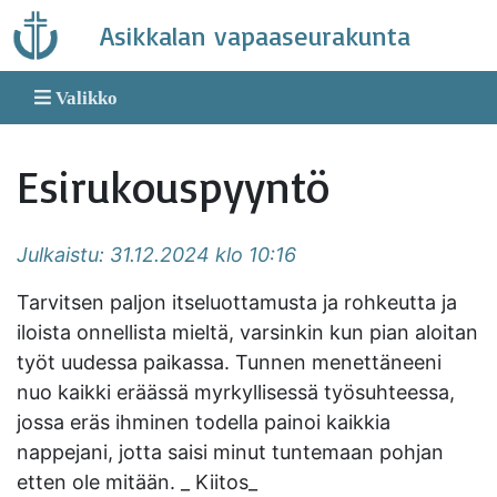
Skip
Asikkalan vapaaseurakunta
to
content
Valikko
Esirukouspyyntö
Julkaistu: 31.12.2024 klo 10:16
Tarvitsen paljon itseluottamusta ja rohkeutta ja
iloista onnellista mieltä, varsinkin kun pian aloitan
työt uudessa paikassa. Tunnen menettäneeni
nuo kaikki eräässä myrkyllisessä työsuhteessa,
jossa eräs ihminen todella painoi kaikkia
nappejani, jotta saisi minut tuntemaan pohjan
etten ole mitään. _ Kiitos_