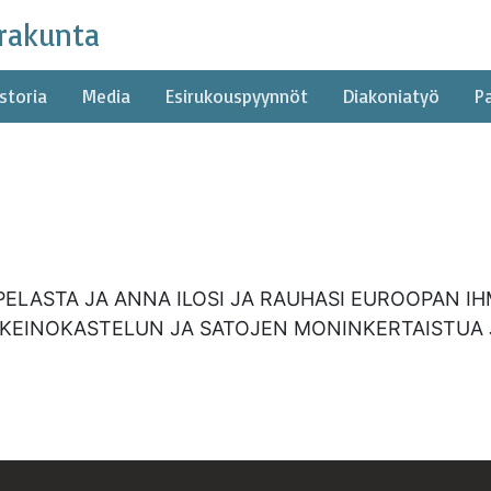
rakunta
storia
Media
Esirukouspyynnöt
Diakoniatyö
P
PELASTA JA ANNA ILOSI JA RAUHASI EUROOPAN IH
EINOKASTELUN JA SATOJEN MONINKERTAISTUA JA