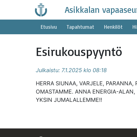
Skip
Asikkalan vapaaseu
to
content
Etusivu
Tapahtumat
Henkilöt
Hi
Esirukouspyyntö
Julkaistu: 7.1.2025 klo 08:18
HERRA SIUNAA, VARJELE, PARANNA, 
OMASTAMME. ANNA ENERGIA-ALAN, K
YKSIN JUMALALLEMME!!