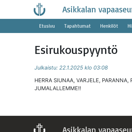
Skip
Asikkalan vapaaseu
to
content
Etusivu
Tapahtumat
Henkilöt
Hi
Esirukouspyyntö
Julkaistu: 22.1.2025 klo 03:08
HERRA SIUNAA, VARJELE, PARANNA, P
JUMALALLEMME!!
Asikkalan vapaaseu