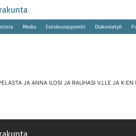
rakunta
storia
Media
Esirukouspyynnöt
Diakoniatyö
P
ELASTA JA ANNA ILOSI JA RAUHASI V.LLE JA K:E
rakunta