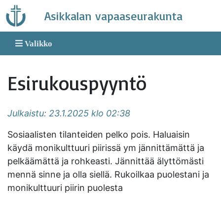
Skip
Asikkalan vapaaseurakunta
to
content
Valikko
Esirukouspyyntö
Julkaistu: 23.1.2025 klo 02:38
Sosiaalisten tilanteiden pelko pois. Haluaisin
käydä monikulttuuri piirissä ym jännittämättä ja
pelkäämättä ja rohkeasti. Jännittää älyttömästi
mennä sinne ja olla siellä. Rukoilkaa puolestani ja
monikulttuuri piirin puolesta