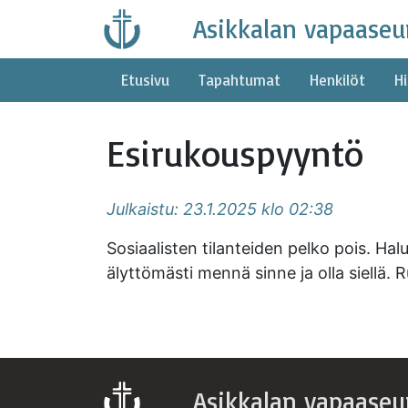
Skip
Asikkalan vapaaseu
to
content
Etusivu
Tapahtumat
Henkilöt
Hi
Esirukouspyyntö
Julkaistu: 23.1.2025 klo 02:38
Sosiaalisten tilanteiden pelko pois. Hal
älyttömästi mennä sinne ja olla siellä. R
Asikkalan vapaaseu