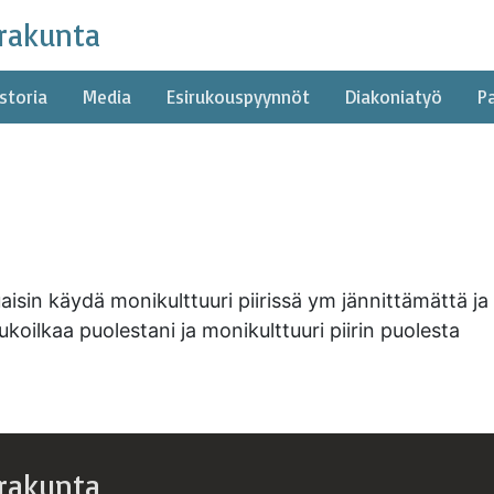
rakunta
storia
Media
Esirukouspyynnöt
Diakoniatyö
P
uaisin käydä monikulttuuri piirissä ym jännittämättä j
ukoilkaa puolestani ja monikulttuuri piirin puolesta
rakunta