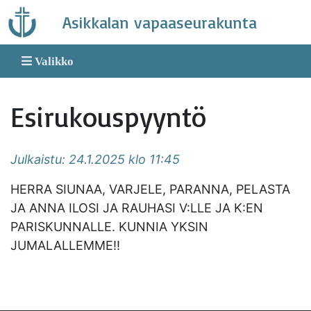
Skip
Asikkalan vapaaseurakunta
to
content
Valikko
Esirukouspyyntö
Julkaistu: 24.1.2025 klo 11:45
HERRA SIUNAA, VARJELE, PARANNA, PELASTA
JA ANNA ILOSI JA RAUHASI V:LLE JA K:EN
PARISKUNNALLE. KUNNIA YKSIN
JUMALALLEMME!!