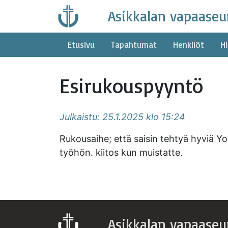
Skip
Asikkalan vapaaseu
to
content
Etusivu
Tapahtumat
Henkilöt
Hi
Esirukouspyyntö
Julkaistu: 25.1.2025 klo 15:24
Rukousaihe; että saisin tehtyä hyviä You
työhön. kiitos kun muistatte.
Asikkalan vapaaseu