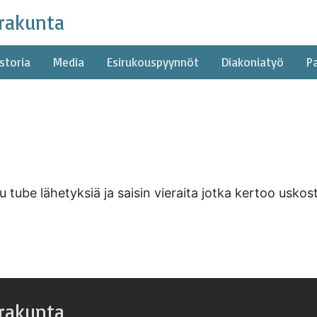
rakunta
storia
Media
Esirukouspyynnöt
Diakoniatyö
P
 tube lähetyksiä ja saisin vieraita jotka kertoo uskost
rakunta