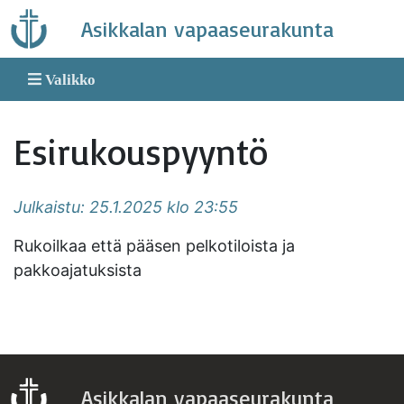
Skip
Asikkalan vapaaseurakunta
to
content
Valikko
Esirukouspyyntö
Julkaistu: 25.1.2025 klo 23:55
Rukoilkaa että pääsen pelkotiloista ja
pakkoajatuksista
Asikkalan vapaaseurakunta