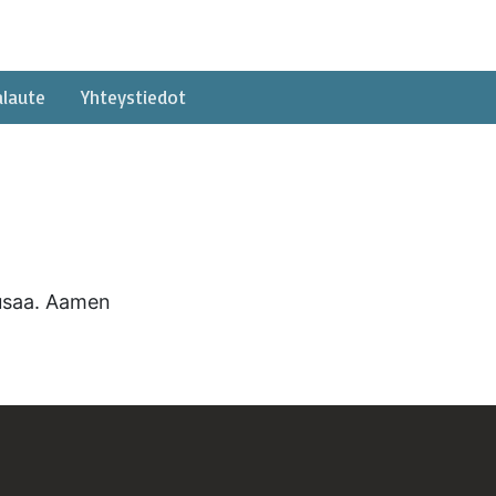
alaute
Yhteystiedot
iusaa. Aamen