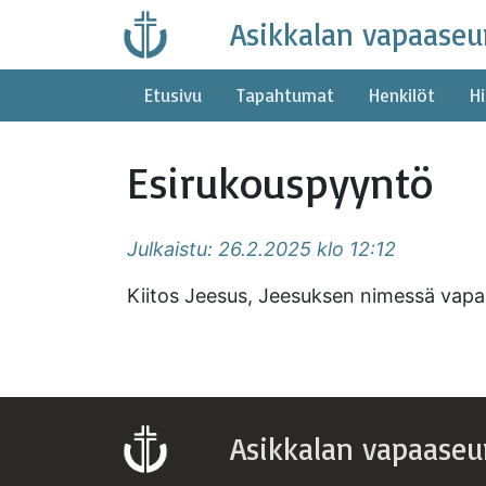
Skip
Asikkalan vapaaseu
to
content
Etusivu
Tapahtumat
Henkilöt
Hi
Esirukouspyyntö
Julkaistu: 26.2.2025 klo 12:12
Kiitos Jeesus, Jeesuksen nimessä vapau
Asikkalan vapaaseu