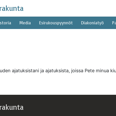
rakunta
storia
Media
Esirukouspyynnöt
Diakoniatyö
P
den ajatuksistani ja ajatuksista, joissa Pete minua k
rakunta