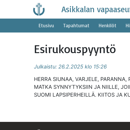
Skip
Asikkalan vapaaseu
to
content
Etusivu
Tapahtumat
Henkilöt
Hi
Esirukouspyyntö
Julkaistu: 26.2.2025 klo 15:26
HERRA SIUNAA, VARJELE, PARANNA, P
MATKA SYNNYTYKSIIN JA NIILLE, JO
SUOMI LAPSIPERHEILLÄ. KIITOS JA 