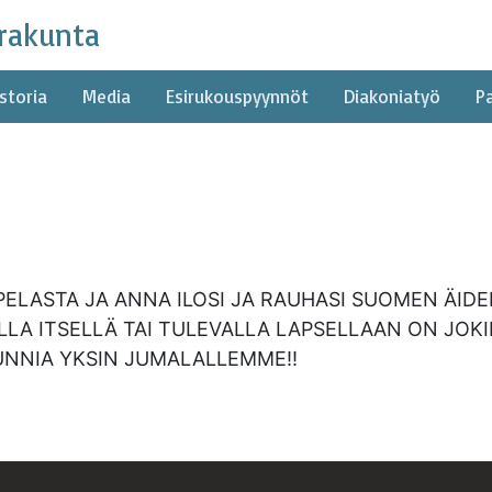
rakunta
storia
Media
Esirukouspyynnöt
Diakoniatyö
P
ELASTA JA ANNA ILOSI JA RAUHASI SUOMEN ÄIDEIL
ILLA ITSELLÄ TAI TULEVALLA LAPSELLAAN ON JOK
KUNNIA YKSIN JUMALALLEMME!!