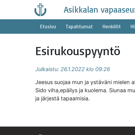
Skip
Asikkalan vapaaseu
to
content
Etusivu
Tapahtumat
Henkilöt
Hi
Esirukouspyyntö
Julkaistu: 26.1.2022 klo 09:26
Jeesus suojaa mun ja ystäväni mielen alu
Sido viha,epäilys ja kuolema. Siunaa mu
ja järjestä tapaamisia.