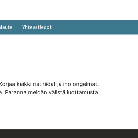
alaute
Yhteystiedot
rjaa kaikki ristiriidat ja iho ongelmat.
ta. Paranna meidän välistä luottamusta