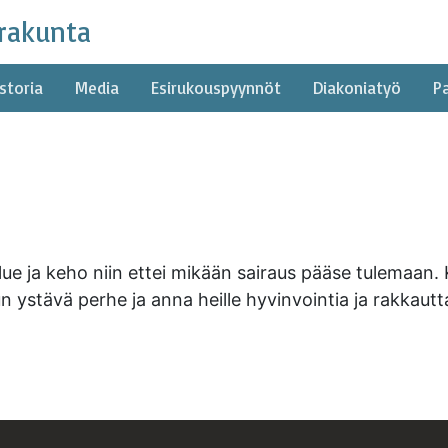
rakunta
storia
Media
Esirukouspyynnöt
Diakoniatyö
P
e ja keho niin ettei mikään sairaus pääse tulemaan. Ko
n ystävä perhe ja anna heille hyvinvointia ja rakkaut