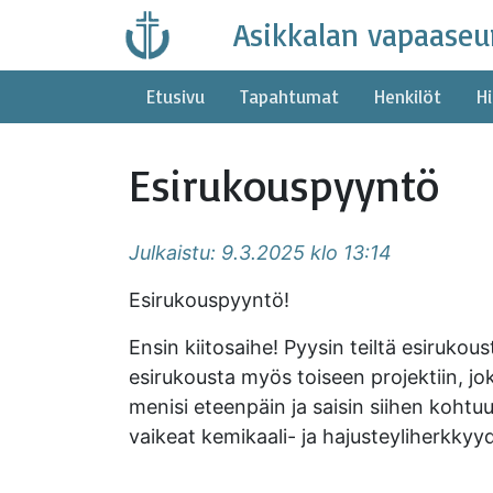
Skip
Asikkalan vapaaseu
to
content
Etusivu
Tapahtumat
Henkilöt
Hi
Esirukouspyyntö
Julkaistu: 9.3.2025 klo 13:14
Esirukouspyyntö!
Ensin kiitosaihe! Pyysin teiltä esirukou
esirukousta myös toiseen projektiin, jo
menisi eteenpäin ja saisin siihen kohtu
vaikeat kemikaali- ja hajusteyliherkky