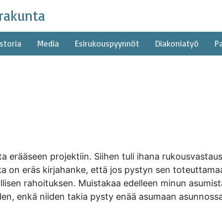
rakunta
storia
Media
Esirukouspyynnöt
Diakoniatyö
P
sta erääseen projektiin. Siihen tuli ihana rukousvastaus
ka on eräs kirjahanke, että jos pystyn sen toteuttamaa
ullisen rahoituksen. Muistakaa edelleen minun asumista
yden, enkä niiden takia pysty enää asumaan asunnossa