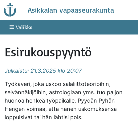
Skip
Asikkalan vapaaseurakunta
to
content
Valikko
Esirukouspyyntö
Julkaistu: 21.3.2025 klo 20:07
Työkaveri, joka uskoo salaliittoteorioihin,
selvännäkijöihin, astrologiaan yms. tuo paljon
huonoa henkeä työpaikalle. Pyydän Pyhän
Hengen voimaa, että hänen uskomuksensa
loppuisivat tai hän lähtisi pois.