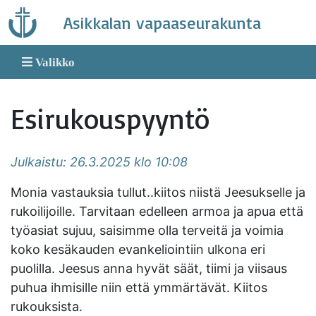
Skip
Asikkalan vapaaseurakunta
to
content
Valikko
Esirukouspyyntö
Julkaistu: 26.3.2025 klo 10:08
Monia vastauksia tullut..kiitos niistä Jeesukselle ja
rukoilijoille. Tarvitaan edelleen armoa ja apua että
työasiat sujuu, saisimme olla terveitä ja voimia
koko kesäkauden evankeliointiin ulkona eri
puolilla. Jeesus anna hyvät säät, tiimi ja viisaus
puhua ihmisille niin että ymmärtävät. Kiitos
rukouksista.