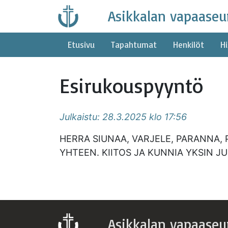
Skip
Asikkalan vapaaseu
to
content
Etusivu
Tapahtumat
Henkilöt
Hi
Esirukouspyyntö
Julkaistu: 28.3.2025 klo 17:56
HERRA SIUNAA, VARJELE, PARANNA, PEL
YHTEEN. KIITOS JA KUNNIA YKSIN J
Asikkalan vapaaseu