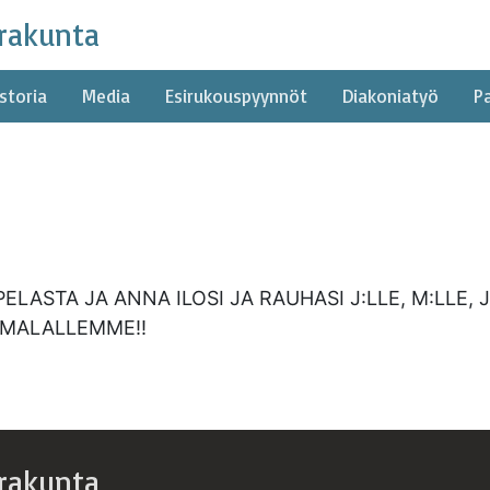
rakunta
storia
Media
Esirukouspyynnöt
Diakoniatyö
P
ASTA JA ANNA ILOSI JA RAUHASI J:LLE, M:LLE, J:L
UMALALLEMME!!
rakunta