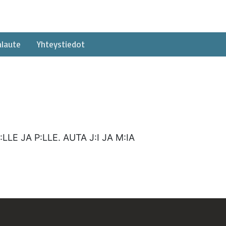
alaute
Yhteystiedot
LE JA P:LLE. AUTA J:I JA M:IA