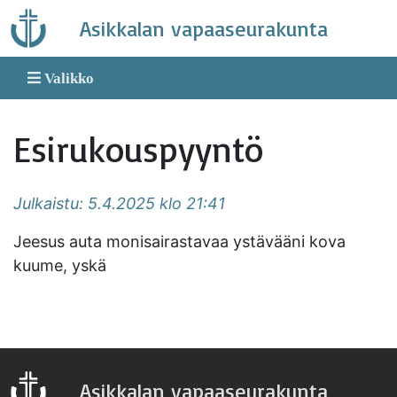
Skip
Asikkalan vapaaseurakunta
to
content
Valikko
Esirukouspyyntö
Julkaistu: 5.4.2025 klo 21:41
Jeesus auta monisairastavaa ystävääni kova
kuume, yskä
Asikkalan vapaaseurakunta