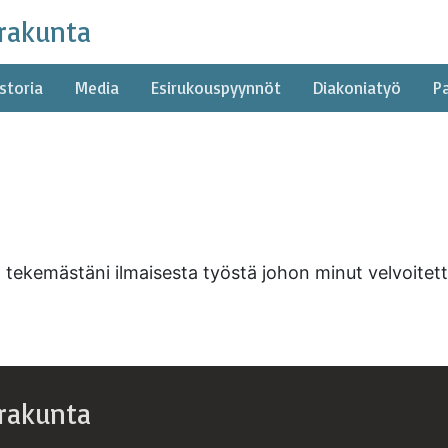
rakunta
storia
Media
Esirukouspyynnöt
Diakoniatyö
P
n tekemästäni ilmaisesta työstä johon minut velvoitetti
rakunta