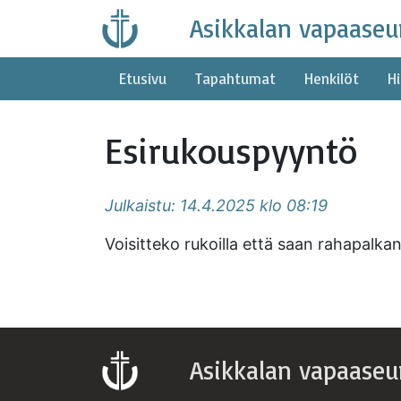
Skip
Asikkalan vapaaseu
to
content
Etusivu
Tapahtumat
Henkilöt
Hi
Esirukouspyyntö
Julkaistu: 14.4.2025 klo 08:19
Voisitteko rukoilla että saan rahapalka
Asikkalan vapaaseu