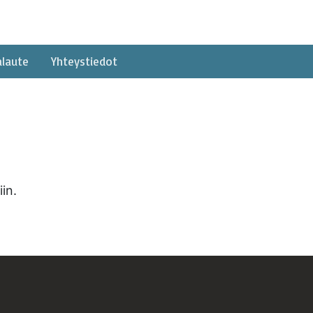
alaute
Yhteystiedot
in.