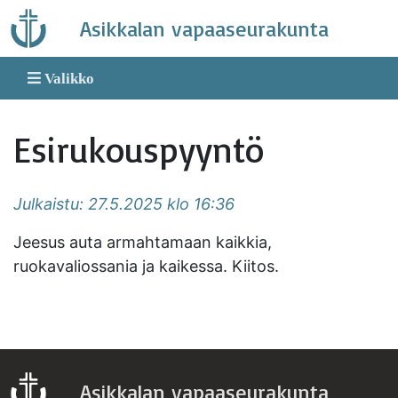
Skip
Asikkalan vapaaseurakunta
to
content
Valikko
Esirukouspyyntö
Julkaistu: 27.5.2025 klo 16:36
Jeesus auta armahtamaan kaikkia,
ruokavaliossania ja kaikessa. Kiitos.
Asikkalan vapaaseurakunta