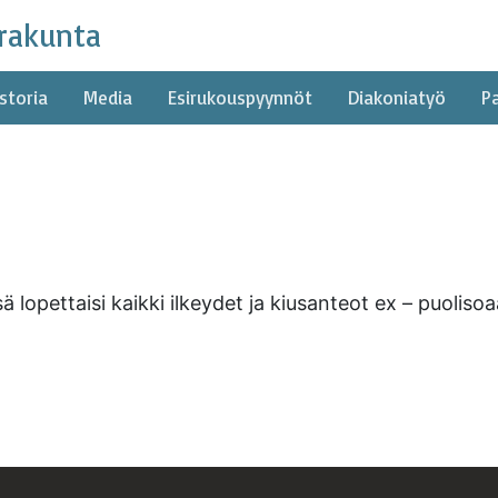
rakunta
storia
Media
Esirukouspyynnöt
Diakoniatyö
P
ä lopettaisi kaikki ilkeydet ja kiusanteot ex – puolis