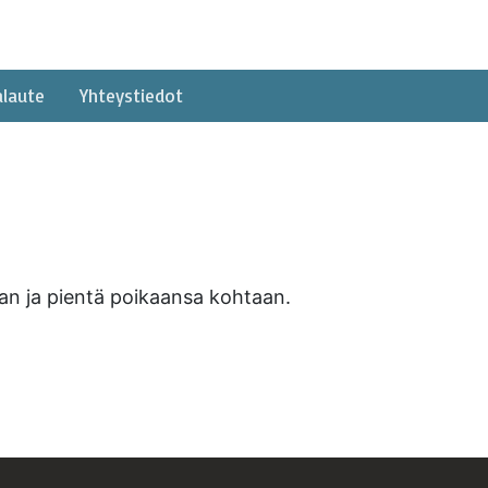
alaute
Yhteystiedot
oaan ja pientä poikaansa kohtaan.