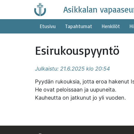
Skip
Asikkalan vapaaseu
to
content
Etusivu
Tapahtumat
Henkilöt
Hi
Esirukouspyyntö
Julkaistu: 21.6.2025 klo 20:54
Pyydän rukouksia, jotta eroa hakenut Is
He ovat peloissaan ja uupuneita.
Kauheutta on jatkunut jo yli vuoden.