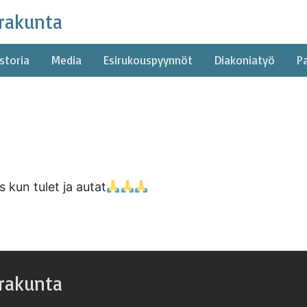
rakunta
storia
Media
Esirukouspyynnöt
Diakoniatyö
P
 kun tulet ja autat
rakunta