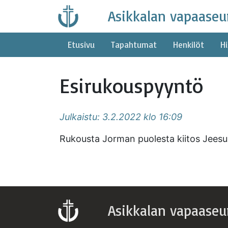
Skip
Asikkalan vapaaseu
to
content
Etusivu
Tapahtumat
Henkilöt
Hi
Esirukouspyyntö
Julkaistu: 3.2.2022 klo 16:09
Rukousta Jorman puolesta kiitos Jeesus
Asikkalan vapaaseu